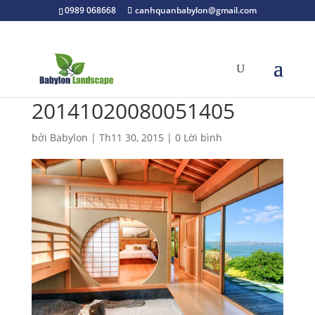
0989 068668
canhquanbabylon@gmail.com
20141020080051405
bởi
Babylon
|
Th11 30, 2015
|
0 Lời bình