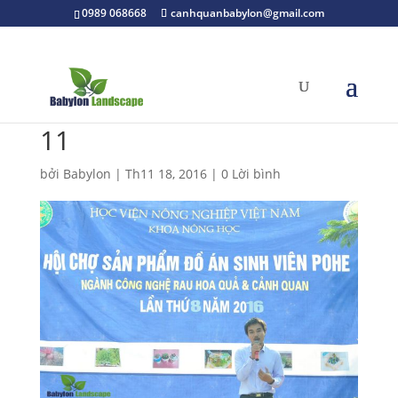
0989 068668
canhquanbabylon@gmail.com
11
bởi
Babylon
|
Th11 18, 2016
|
0 Lời bình