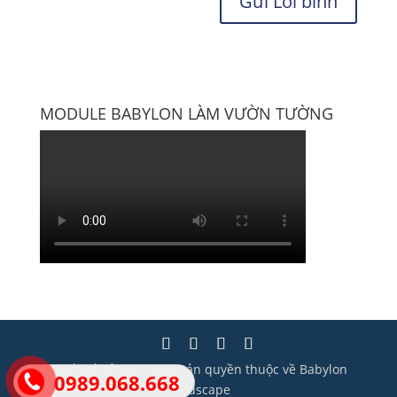
MODULE BABYLON LÀM VƯỜN TƯỜNG
Thiết kế bởi Wisera | Bản quyền thuộc về Babylon
0989.068.668
Landscape