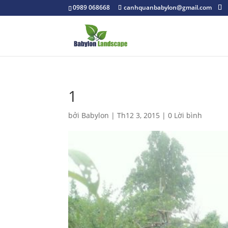
0989 068668
canhquanbabylon@gmail.com
1
bởi
Babylon
|
Th12 3, 2015
|
0 Lời bình