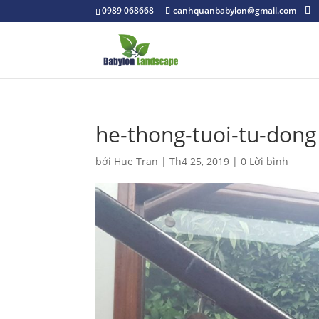
0989 068668
canhquanbabylon@gmail.com
he-thong-tuoi-tu-dong
bởi
Hue Tran
|
Th4 25, 2019
|
0 Lời bình