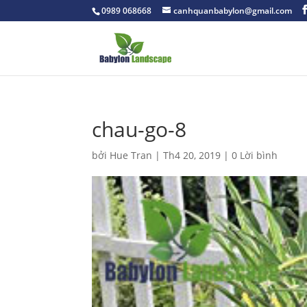
0989 068668
canhquanbabylon@gmail.com
chau-go-8
bởi
Hue Tran
|
Th4 20, 2019
|
0 Lời bình