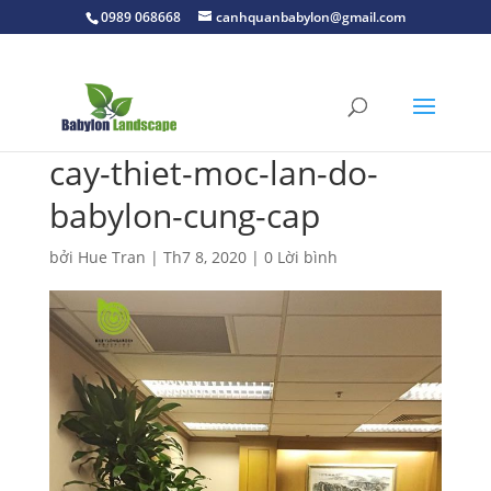
0989 068668
canhquanbabylon@gmail.com
cay-thiet-moc-lan-do-
babylon-cung-cap
bởi
Hue Tran
|
Th7 8, 2020
|
0 Lời bình