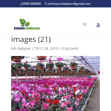
0989 068668
canhquanbabylon@gmail.com
images (21)
bởi
Babylon
|
Th11 28, 2015
|
0 Lời bình