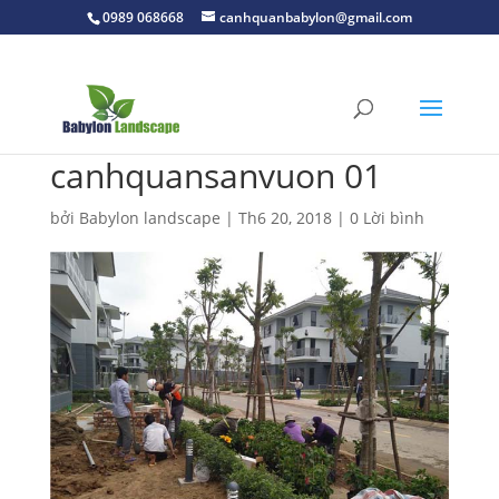
0989 068668
canhquanbabylon@gmail.com
canhquansanvuon 01
bởi
Babylon landscape
|
Th6 20, 2018
|
0 Lời bình