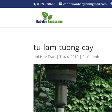
0989 068668
canhquanbabylon@gmail.com
tu-lam-tuong-cay
bởi
Hue Tran
|
Th4 4, 2019
|
0 Lời bình