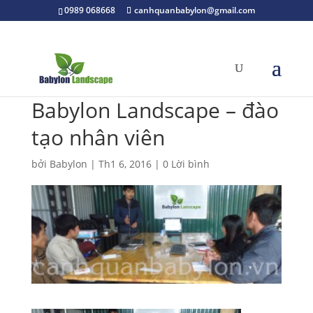
0989 068668
canhquanbabylon@gmail.com
Babylon Landscape – đào
tạo nhân viên
bởi
Babylon
|
Th1 6, 2016
|
0 Lời bình