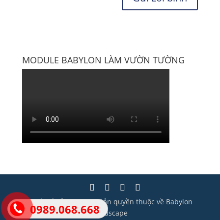
MODULE BABYLON LÀM VƯỜN TƯỜNG
Thiết kế bởi Wisera | Bản quyền thuộc về Babylon
0989.068.668
Landscape