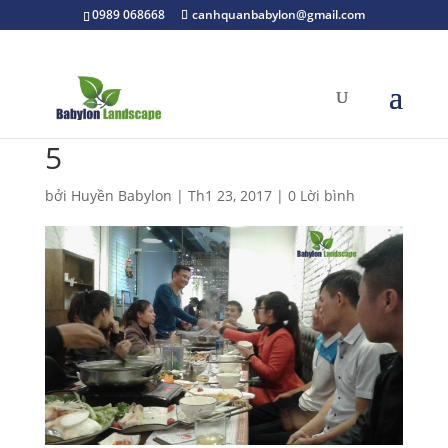
0989 068668
canhquanbabylon@gmail.com
5
bởi
Huyền Babylon
|
Th1 23, 2017
|
0 Lời bình