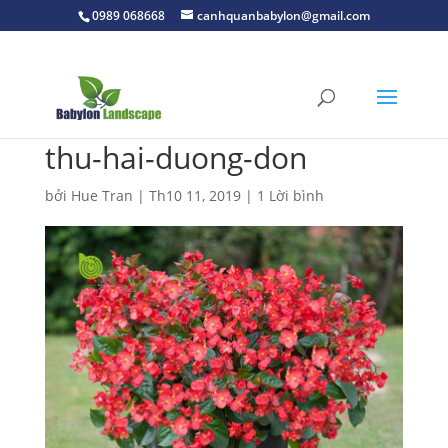
0989 068668
canhquanbabylon@gmail.com
thu-hai-duong-don
bởi
Hue Tran
|
Th10 11, 2019
|
1 Lời bình