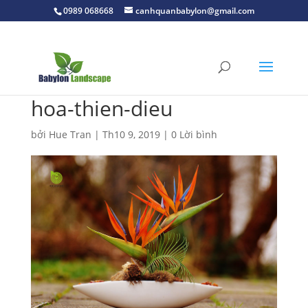
0989 068668
canhquanbabylon@gmail.com
hoa-thien-dieu
bởi
Hue Tran
|
Th10 9, 2019
|
0 Lời bình