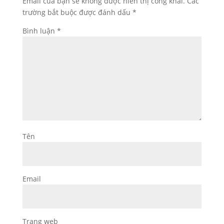
Email của bạn sẽ không được hiển thị công khai.
Các
trường bắt buộc được đánh dấu
*
Bình luận
*
Tên
Email
Trang web