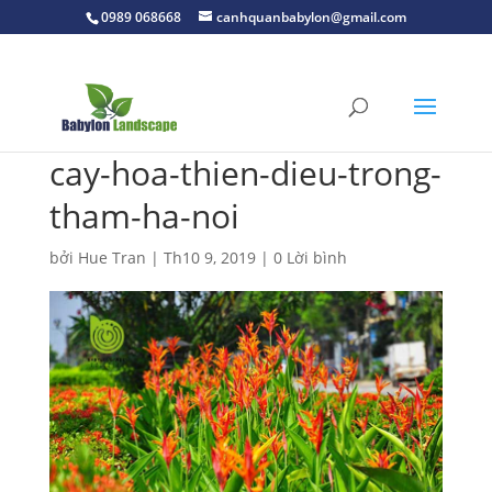
0989 068668
canhquanbabylon@gmail.com
cay-hoa-thien-dieu-trong-
tham-ha-noi
bởi
Hue Tran
|
Th10 9, 2019
|
0 Lời bình