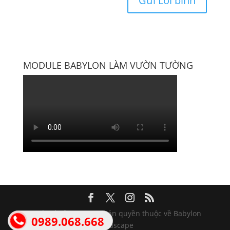
MODULE BABYLON LÀM VƯỜN TƯỜNG
Thiết kế bởi Wisera | Bản quyền thuộc về Babylon
0989.068.668
Landscape