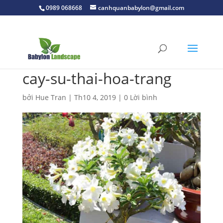
0989 068668
canhquanbabylon@gmail.com
cay-su-thai-hoa-trang
bởi
Hue Tran
|
Th10 4, 2019
|
0 Lời bình