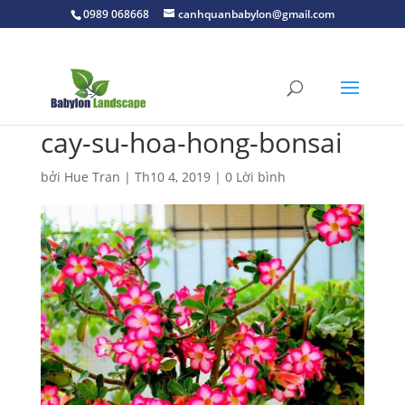
0989 068668
canhquanbabylon@gmail.com
cay-su-hoa-hong-bonsai
bởi
Hue Tran
|
Th10 4, 2019
|
0 Lời bình