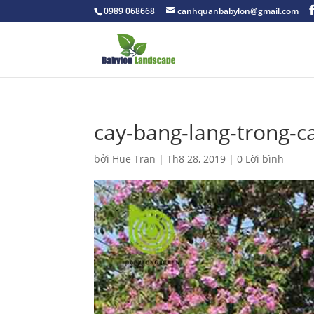
0989 068668
canhquanbabylon@gmail.com
cay-bang-lang-trong-
bởi
Hue Tran
|
Th8 28, 2019
|
0 Lời bình