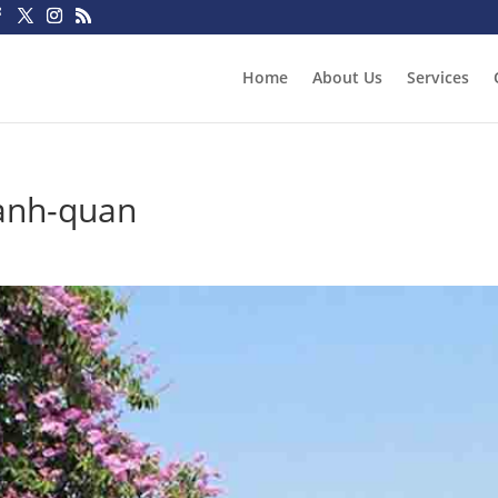
Home
About Us
Services
canh-quan