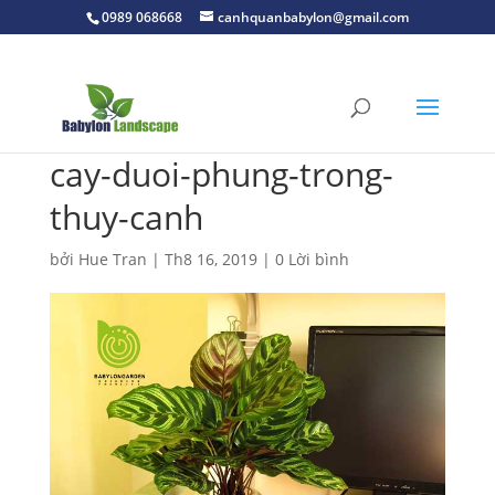
0989 068668
canhquanbabylon@gmail.com
cay-duoi-phung-trong-
thuy-canh
bởi
Hue Tran
|
Th8 16, 2019
|
0 Lời bình