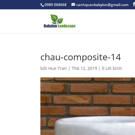
0989 068668
canhquanbabylon@gmail.com
chau-composite-14
bởi
Hue Tran
|
Th6 12, 2019
|
0 Lời bình