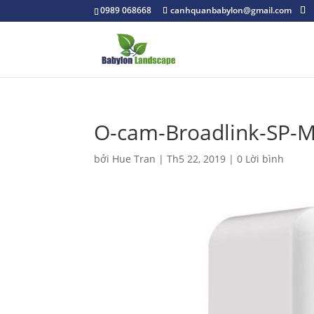
0989 068668
canhquanbabylon@gmail.com
O-cam-Broadlink-SP-M
bởi
Hue Tran
|
Th5 22, 2019
|
0 Lời bình