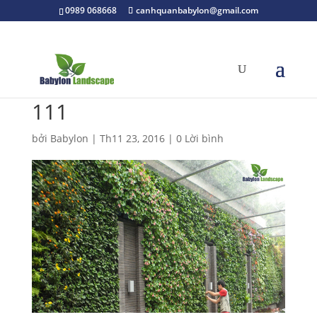
0989 068668
canhquanbabylon@gmail.com
111
bởi
Babylon
|
Th11 23, 2016
|
0 Lời bình