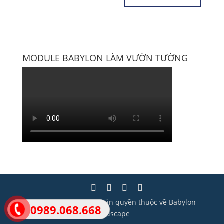
MODULE BABYLON LÀM VƯỜN TƯỜNG
Thiết kế bởi Wisera | Bản quyền thuộc về Babylon
0989.068.668
Landscape