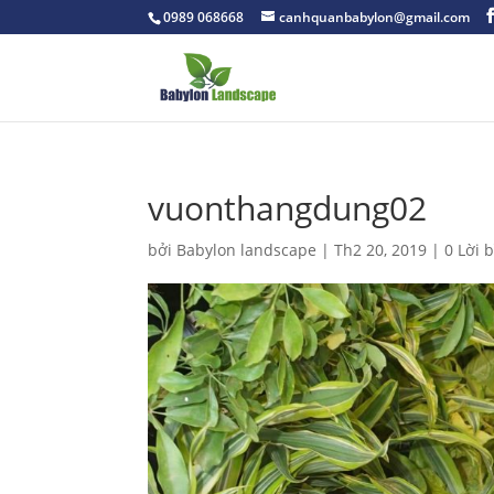
0989 068668
canhquanbabylon@gmail.com
vuonthangdung02
bởi
Babylon landscape
|
Th2 20, 2019
|
0 Lời 