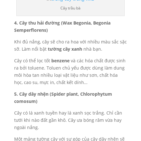
Cây trầu bà
4. Cây thu hải đường (Wax Begonia, Begonia
Semperflorens)
Khi đủ nắng, cây sẽ cho ra hoa với nhiều màu sắc sặc
sỡ. Làm nổi bật
tường cây xanh
nhà bạn.
Cây có thể lọc tốt
benzene
và các hóa chất được sinh
ra bởi toluene. Toluen chủ yếu được dùng làm dung
môi hòa tan nhiều loại vật liệu như sơn, chất hóa
học, cao su, mực in, chất kết dính…
5. Cây dây nhện (Spider plant, Chlorophytum
comosum)
Cây có lá xanh tuyền hay lá xanh sọc trắng. Chỉ cần
tưới khi nào đất gần khô. Cây ưa bóng râm vừa hay
ngoài nắng.
Một mảng tường cây với sự góp của cây dây nhện sẽ