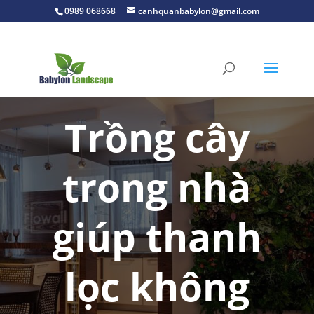
0989 068668
canhquanbabylon@gmail.com
Trồng cây
trong nhà
giúp thanh
lọc không