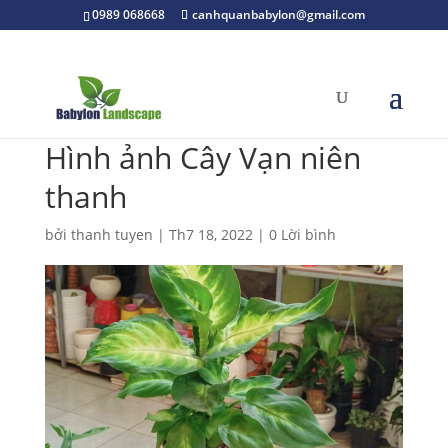
0989 068668
canhquanbabylon@gmail.com
Hình ảnh Cây Vạn niên
thanh
bởi
thanh tuyen
|
Th7 18, 2022
|
0 Lời bình