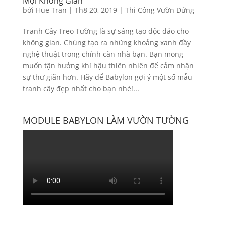
Mọi Không Gian
bởi
Hue Tran
|
Th8 20, 2019
|
Thi Công Vườn Đứng
Tranh Cây Treo Tường là sự sáng tạo độc đáo cho
không gian. Chúng tạo ra những khoảng xanh đầy
nghệ thuật trong chính căn nhà bạn. Bạn mong
muốn tận hưởng khí hậu thiên nhiên để cảm nhận
sự thư giãn hơn. Hãy để Babylon gợi ý một số mẫu
tranh cây đẹp nhất cho bạn nhé!...
MODULE BABYLON LÀM VƯỜN TƯỜNG