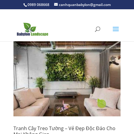
0989 068668
canhquanbabylon@gmail.com
Tranh Cây Treo Tường – Vẻ Đẹp Độc Đáo Cho