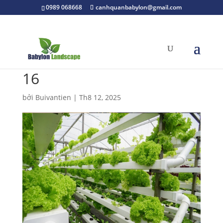
0989 068668
canhquanbabylon@gmail.com
16
bởi
Buivantien
|
Th8 12, 2025