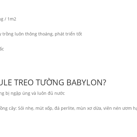
ng / 1m2
y trồng luôn thông thoáng, phát triển tốt
ấc
ULE TREO TƯỜNG BABYLON?
ng bị ngập úng và luôn đủ nước
rồng cây: Sỏi nhẹ, mút xốp, đá perlite, mùn xơ dừa, viên nén ươm h