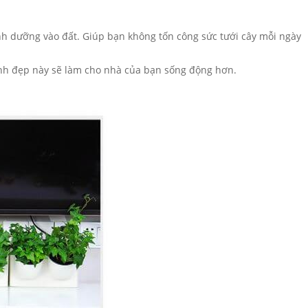
inh dưỡng vào đất. Giúp bạn không tốn công sức tưới cây mỗi ngày
xinh đẹp này sẽ làm cho nhà của bạn sống động hơn.