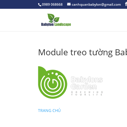
0989 068668
canhquanbabylon@gmail.com
Module treo tường Ba
TRANG CHỦ