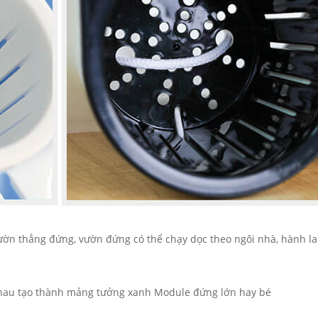
ờn thẳng đứng, vườn đứng có thể chạy dọc theo ngôi nhà, hành la
nhau tạo thành mảng tưởng xanh Module đứng lớn hay bé