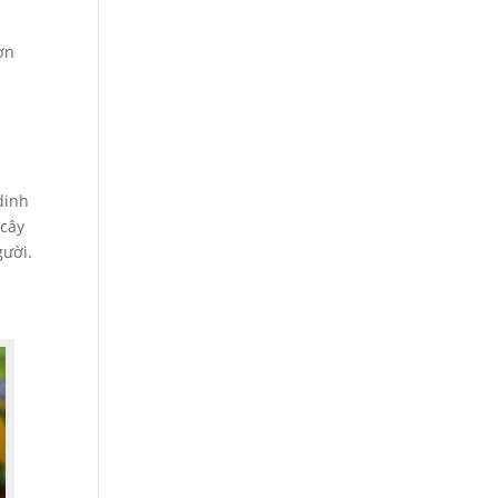
ờn
dinh
 cây
gười.