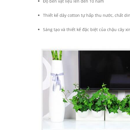
Độ bền vật liệu lên đến 10 năm
Thiết kế dây cotton tự hấp thu nước, chất d
Sáng tạo và thiết kế đặc biệt của chậu cây 