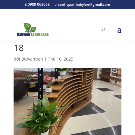
0989 068668
canhquanbabylon@gmail.com
18
bởi
Buivantien
|
Th8 10, 2025