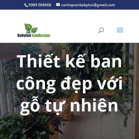
0989 068668
canhquanbabylon@gmail.com
Thiết kế ban
công đẹp với
gỗ tự nhiên