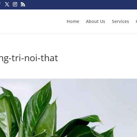
Home
About Us
Services
g-tri-noi-that