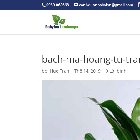
0989 068668
canhquanbabylon@gmail.com
bach-ma-hoang-tu-tran
bởi
Hue Tran
|
Th8 14, 2019
|
0 Lời bình